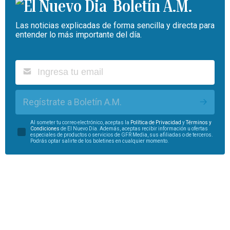
Boletín A.M.
Las noticias explicadas de forma sencilla y directa para
entender lo más importante del día.
Regístrate a Boletín A.M.
Al someter tu correo electrónico, aceptas la
Política de Privacidad
y
Términos y
Condiciones
de El Nuevo Día. Además, aceptas recibir información u ofertas
especiales de productos o servicios de GFR Media, sus afiliadas o de terceros.
Podrás optar salirte de los boletines en cualquier momento.