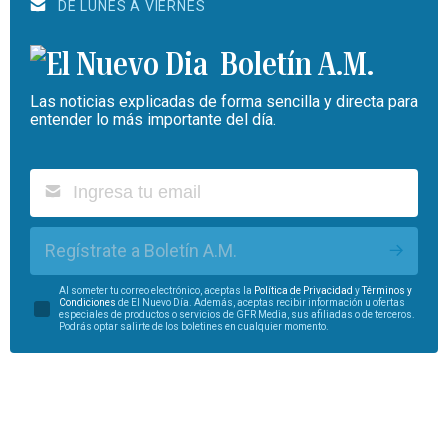
DE LUNES A VIERNES
Boletín A.M.
Las noticias explicadas de forma sencilla y directa para
entender lo más importante del día.
Regístrate a Boletín A.M.
Al someter tu correo electrónico, aceptas la
Política de Privacidad
y
Términos y
Condiciones
de El Nuevo Día. Además, aceptas recibir información u ofertas
especiales de productos o servicios de GFR Media, sus afiliadas o de terceros.
Podrás optar salirte de los boletines en cualquier momento.