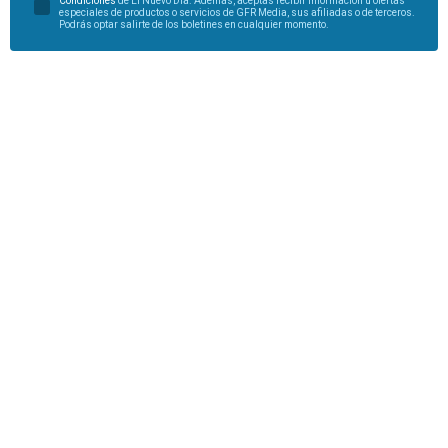
Condiciones
de El Nuevo Día. Además, aceptas recibir información u ofertas
especiales de productos o servicios de GFR Media, sus afiliadas o de terceros.
Podrás optar salirte de los boletines en cualquier momento.