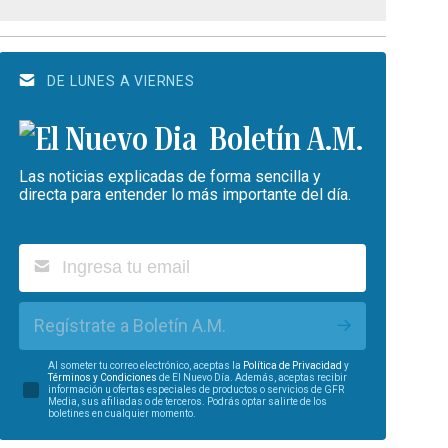
DE LUNES A VIERNES
Boletín A.M.
Las noticias explicadas de forma sencilla y
directa para entender lo más importante del día.
Regístrate a Boletín A.M.
Al someter tu correo electrónico, aceptas la
Política de Privacidad
y
Términos y Condiciones
de El Nuevo Día. Además, aceptas recibir
información u ofertas especiales de productos o servicios de GFR
Media, sus afiliadas o de terceros. Podrás optar salirte de los
boletines en cualquier momento.