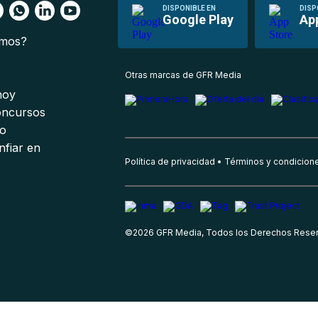
DISPONIBLE EN
DISP
Google Play
Ap
omos?
s
Otras marcas de GFR Media
 hoy
oncursos
io
nfiar en
Política de privacidad
Términos y condicion
©
2026
GFR Media, Todos los Derechos Rese