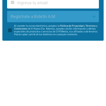
Regístrate a Boletín A.M.
Al someter tu correo electrónico, aceptas la
Política de Privacidad
y
Términos y
Condiciones
de El Nuevo Día. Además, aceptas recibir información u ofertas
especiales de productos o servicios de GFR Media, sus afiliadas o de terceros.
Podrás optar salirte de los boletines en cualquier momento.