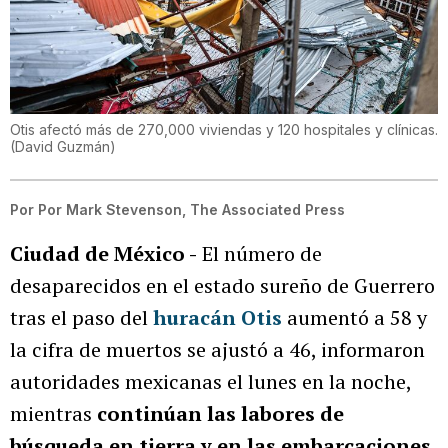
Otis afectó más de 270,000 viviendas y 120 hospitales y clínicas.
(
David Guzmán
)
Por
Por Mark Stevenson, The Associated Press
Ciudad de México -
El número de
desaparecidos en el estado sureño de Guerrero
tras el paso del
huracán Otis
aumentó a 58 y
la cifra de muertos se ajustó a 46, informaron
autoridades mexicanas el lunes en la noche,
mientras
continúan las labores de
búsqueda en tierra y en las embarcaciones