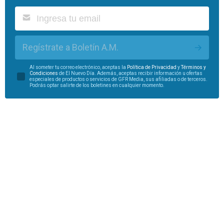
Regístrate a Boletín A.M.
Al someter tu correo electrónico, aceptas la
Política de Privacidad
y
Términos y
Condiciones
de El Nuevo Día. Además, aceptas recibir información u ofertas
especiales de productos o servicios de GFR Media, sus afiliadas o de terceros.
Podrás optar salirte de los boletines en cualquier momento.