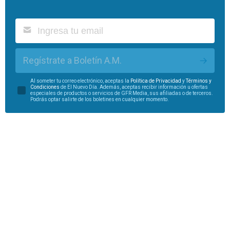
Regístrate a Boletín A.M.
Al someter tu correo electrónico, aceptas la
Política de Privacidad
y
Términos y
Condiciones
de El Nuevo Día. Además, aceptas recibir información u ofertas
especiales de productos o servicios de GFR Media, sus afiliadas o de terceros.
Podrás optar salirte de los boletines en cualquier momento.