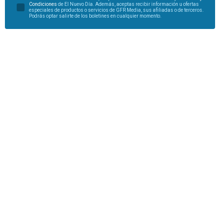
Condiciones
de El Nuevo Día. Además, aceptas recibir información u ofertas
especiales de productos o servicios de GFR Media, sus afiliadas o de terceros.
Podrás optar salirte de los boletines en cualquier momento.