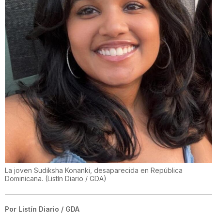
La joven Sudiksha Konanki, desaparecida en República
Dominicana.
(
Listín Diario / GDA
)
Por
Listín Diario / GDA