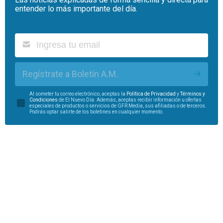
entender lo más importante del día.
Regístrate a Boletín A.M.
Al someter tu correo electrónico, aceptas la
Política de Privacidad
y
Términos y
Condiciones
de El Nuevo Día. Además, aceptas recibir información u ofertas
especiales de productos o servicios de GFR Media, sus afiliadas o de terceros.
Podrás optar salirte de los boletines en cualquier momento.