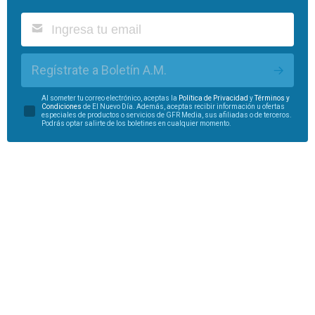
Regístrate a Boletín A.M.
Al someter tu correo electrónico, aceptas la
Política de Privacidad
y
Términos y
Condiciones
de El Nuevo Día. Además, aceptas recibir información u ofertas
especiales de productos o servicios de GFR Media, sus afiliadas o de terceros.
Podrás optar salirte de los boletines en cualquier momento.