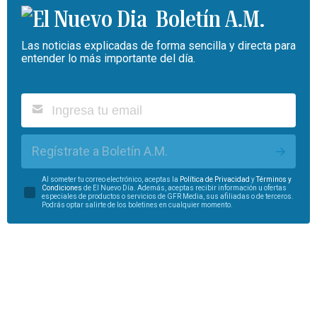
Boletín A.M.
Las noticias explicadas de forma sencilla y directa para
entender lo más importante del día.
Regístrate a Boletín A.M.
Al someter tu correo electrónico, aceptas la
Política de Privacidad
y
Términos y
Condiciones
de El Nuevo Día. Además, aceptas recibir información u ofertas
especiales de productos o servicios de GFR Media, sus afiliadas o de terceros.
Podrás optar salirte de los boletines en cualquier momento.