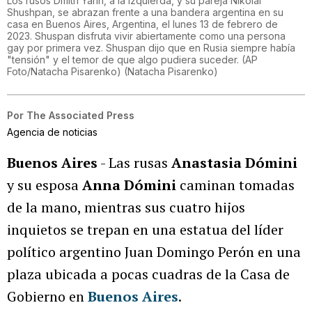
Los rusos Dmitri Yarin, a la izquierda, y su pareja Nikolai
Shushpan, se abrazan frente a una bandera argentina en su
casa en Buenos Aires, Argentina, el lunes 13 de febrero de
2023. Shuspan disfruta vivir abiertamente como una persona
gay por primera vez. Shuspan dijo que en Rusia siempre había
"tensión" y el temor de que algo pudiera suceder. (AP
Foto/Natacha Pisarenko)
(
Natacha Pisarenko
)
Por
The Associated Press
Agencia de noticias
Buenos Aires
- Las rusas
Anastasia Dómini
y su esposa
Anna Dómini
caminan tomadas
de la mano, mientras sus cuatro hijos
inquietos se trepan en una estatua del líder
político argentino Juan Domingo Perón en una
plaza ubicada a pocas cuadras de la Casa de
Gobierno en
Buenos Aires
.