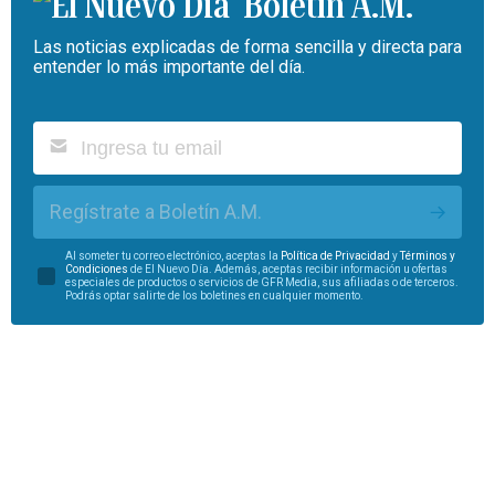
Boletín A.M.
Las noticias explicadas de forma sencilla y directa para
entender lo más importante del día.
Regístrate a Boletín A.M.
Al someter tu correo electrónico, aceptas la
Política de Privacidad
y
Términos y
Condiciones
de El Nuevo Día. Además, aceptas recibir información u ofertas
especiales de productos o servicios de GFR Media, sus afiliadas o de terceros.
Podrás optar salirte de los boletines en cualquier momento.