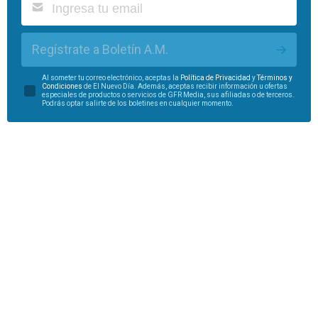
Regístrate a Boletín A.M.
Al someter tu correo electrónico, aceptas la
Política de Privacidad
y
Términos y
Condiciones
de El Nuevo Día. Además, aceptas recibir información u ofertas
especiales de productos o servicios de GFR Media, sus afiliadas o de terceros.
Podrás optar salirte de los boletines en cualquier momento.