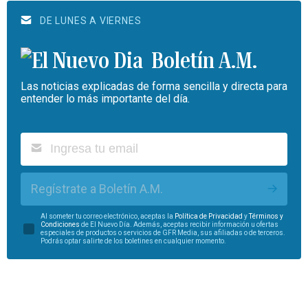
DE LUNES A VIERNES
Boletín A.M.
Las noticias explicadas de forma sencilla y directa para
entender lo más importante del día.
Regístrate a Boletín A.M.
Al someter tu correo electrónico, aceptas la
Política de Privacidad
y
Términos y
Condiciones
de El Nuevo Día. Además, aceptas recibir información u ofertas
especiales de productos o servicios de GFR Media, sus afiliadas o de terceros.
Podrás optar salirte de los boletines en cualquier momento.