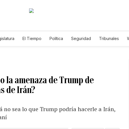
islatura
El Tiempo
Política
Seguridad
Tribunales
W
Caso Gabriela Nicole
io la amenaza de Trump de
s de Irán?
zá no sea lo que Trump podría hacerle a Irán,
aní