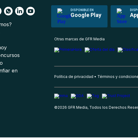
DISPONIBLE EN
DISP
Google Play
Ap
omos?
s
Otras marcas de GFR Media
 hoy
oncursos
io
nfiar en
Política de privacidad
Términos y condicion
©
2026
GFR Media, Todos los Derechos Rese