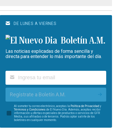
DE LUNES A VIERNES
Boletín A.M.
Las noticias explicadas de forma sencilla y
directa para entender lo más importante del día.
Regístrate a Boletín A.M.
Al someter tu correo electrónico, aceptas la
Política de Privacidad
y
Términos y Condiciones
de El Nuevo Día. Además, aceptas recibir
información u ofertas especiales de productos o servicios de GFR
Media, sus afiliadas o de terceros. Podrás optar salirte de los
boletines en cualquier momento.