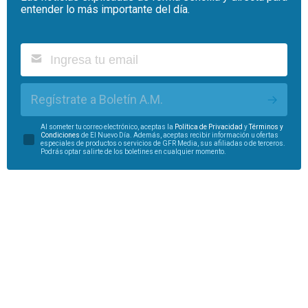
entender lo más importante del día.
Regístrate a Boletín A.M.
Al someter tu correo electrónico, aceptas la
Política de Privacidad
y
Términos y
Condiciones
de El Nuevo Día. Además, aceptas recibir información u ofertas
especiales de productos o servicios de GFR Media, sus afiliadas o de terceros.
Podrás optar salirte de los boletines en cualquier momento.