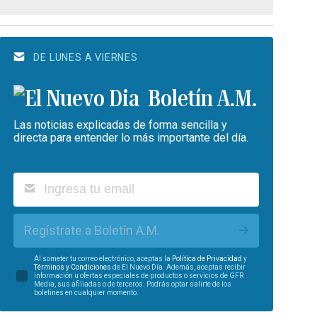
DE LUNES A VIERNES
Boletín A.M.
Las noticias explicadas de forma sencilla y
directa para entender lo más importante del día.
Regístrate a Boletín A.M.
Al someter tu correo electrónico, aceptas la
Política de Privacidad
y
Términos y Condiciones
de El Nuevo Día. Además, aceptas recibir
información u ofertas especiales de productos o servicios de GFR
Media, sus afiliadas o de terceros. Podrás optar salirte de los
boletines en cualquier momento.