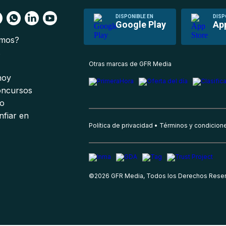
DISPONIBLE EN
DISP
Google Play
Ap
omos?
s
Otras marcas de GFR Media
 hoy
oncursos
io
nfiar en
Política de privacidad
Términos y condicion
©
2026
GFR Media, Todos los Derechos Rese