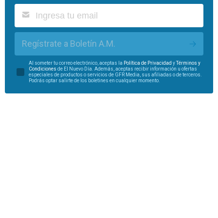
Regístrate a Boletín A.M.
Al someter tu correo electrónico, aceptas la
Política de Privacidad
y
Términos y
Condiciones
de El Nuevo Día. Además, aceptas recibir información u ofertas
especiales de productos o servicios de GFR Media, sus afiliadas o de terceros.
Podrás optar salirte de los boletines en cualquier momento.