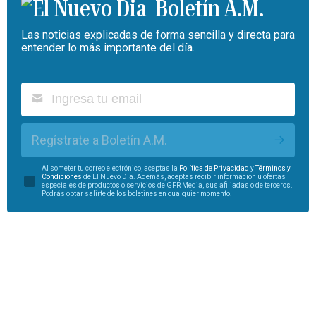
Boletín A.M.
Las noticias explicadas de forma sencilla y directa para
entender lo más importante del día.
Regístrate a Boletín A.M.
Al someter tu correo electrónico, aceptas la
Política de Privacidad
y
Términos y
Condiciones
de El Nuevo Día. Además, aceptas recibir información u ofertas
especiales de productos o servicios de GFR Media, sus afiliadas o de terceros.
Podrás optar salirte de los boletines en cualquier momento.