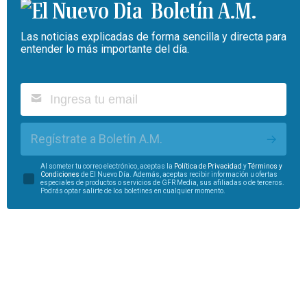
Boletín A.M.
Las noticias explicadas de forma sencilla y directa para
entender lo más importante del día.
Regístrate a Boletín A.M.
Al someter tu correo electrónico, aceptas la
Política de Privacidad
y
Términos y
Condiciones
de El Nuevo Día. Además, aceptas recibir información u ofertas
especiales de productos o servicios de GFR Media, sus afiliadas o de terceros.
Podrás optar salirte de los boletines en cualquier momento.