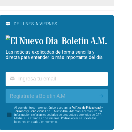
DE LUNES A VIERNES
Boletín A.M.
Las noticias explicadas de forma sencilla y
directa para entender lo más importante del día.
Regístrate a Boletín A.M.
Al someter tu correo electrónico, aceptas la
Política de Privacidad
y
Términos y Condiciones
de El Nuevo Día. Además, aceptas recibir
información u ofertas especiales de productos o servicios de GFR
Media, sus afiliadas o de terceros. Podrás optar salirte de los
boletines en cualquier momento.