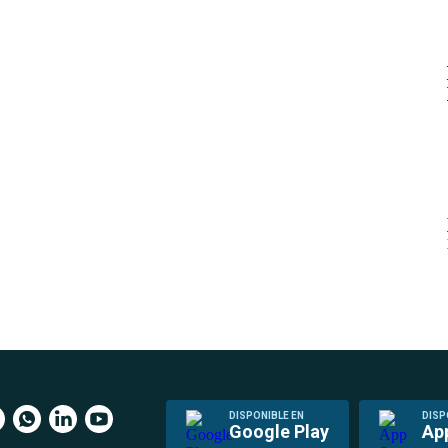
DISPONIBLE EN
DISP
Google Play
Ap