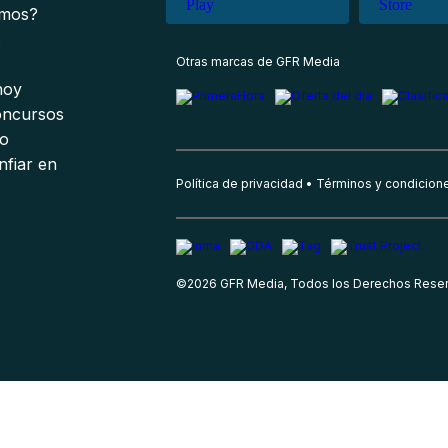
omos?
s
Otras marcas de GFR Media
 hoy
oncursos
io
nfiar en
Política de privacidad
Términos y condicion
©
2026
GFR Media, Todos los Derechos Rese