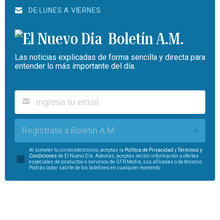
DE LUNES A VIERNES
Boletín A.M.
Las noticias explicadas de forma sencilla y directa para
entender lo más importante del día.
Regístrate a Boletín A.M.
Al someter tu correo electrónico, aceptas la
Política de Privacidad
y
Términos y
Condiciones
de El Nuevo Día. Además, aceptas recibir información u ofertas
especiales de productos o servicios de GFR Media, sus afiliadas o de terceros.
Podrás optar salirte de los boletines en cualquier momento.