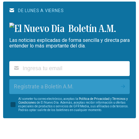
DE LUNES A VIERNES
Boletín A.M.
Las noticias explicadas de forma sencilla y directa para
entender lo más importante del día.
Regístrate a Boletín A.M.
Al someter tu correo electrónico, aceptas la
Política de Privacidad
y
Términos y
Condiciones
de El Nuevo Día. Además, aceptas recibir información u ofertas
especiales de productos o servicios de GFR Media, sus afiliadas o de terceros.
Podrás optar salirte de los boletines en cualquier momento.