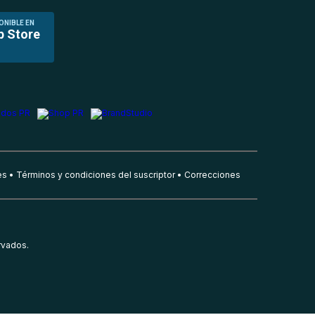
ONIBLE EN
p Store
es
Términos y condiciones del suscriptor
Correcciones
rvados.