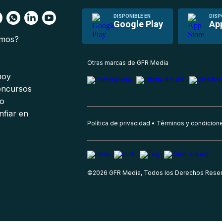
DISPONIBLE EN
DISP
Google Play
Ap
omos?
s
Otras marcas de GFR Media
 hoy
oncursos
io
nfiar en
Política de privacidad
Términos y condicion
©
2026
GFR Media, Todos los Derechos Rese