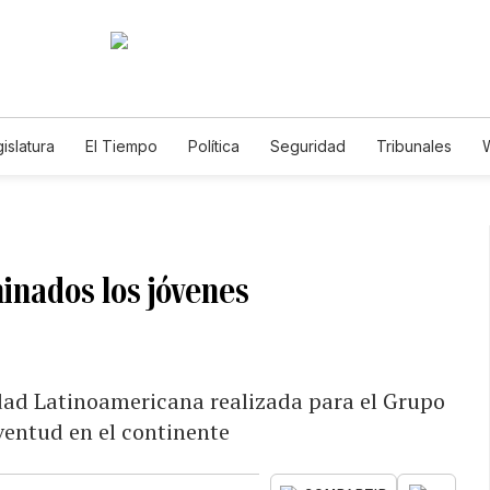
islatura
El Tiempo
Política
Seguridad
Tribunales
W
Caso Gabriela Nicole
minados los jóvenes
dad Latinoamericana realizada para el Grupo
uventud en el continente