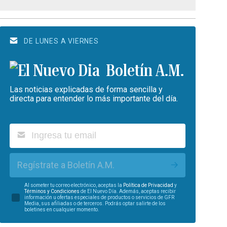
DE LUNES A VIERNES
Boletín A.M.
Las noticias explicadas de forma sencilla y
directa para entender lo más importante del día.
Regístrate a Boletín A.M.
Al someter tu correo electrónico, aceptas la
Política de Privacidad
y
Términos y Condiciones
de El Nuevo Día. Además, aceptas recibir
información u ofertas especiales de productos o servicios de GFR
Media, sus afiliadas o de terceros. Podrás optar salirte de los
boletines en cualquier momento.