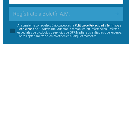
Regístrate a Boletín A.M.
Al someter tu correo electrónico, aceptas la
Política de Privacidad
y
Términos y
Condiciones
de El Nuevo Día. Además, aceptas recibir información u ofertas
especiales de productos o servicios de GFR Media, sus afiliadas o de terceros.
Podrás optar salirte de los boletines en cualquier momento.