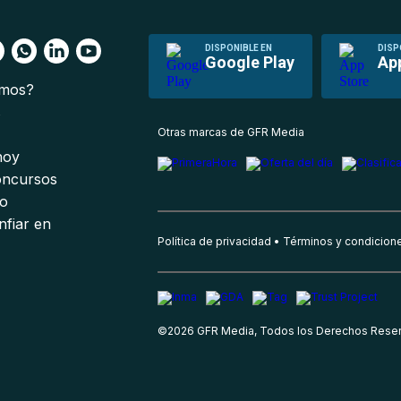
DISPONIBLE EN
DISP
Google Play
Ap
omos?
s
Otras marcas de GFR Media
 hoy
oncursos
io
nfiar en
Política de privacidad
Términos y condicion
©
2026
GFR Media, Todos los Derechos Rese