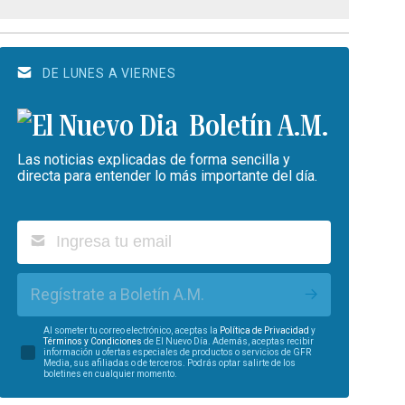
DE LUNES A VIERNES
Boletín A.M.
Las noticias explicadas de forma sencilla y
directa para entender lo más importante del día.
Regístrate a Boletín A.M.
Al someter tu correo electrónico, aceptas la
Política de Privacidad
y
Términos y Condiciones
de El Nuevo Día. Además, aceptas recibir
información u ofertas especiales de productos o servicios de GFR
Media, sus afiliadas o de terceros. Podrás optar salirte de los
boletines en cualquier momento.