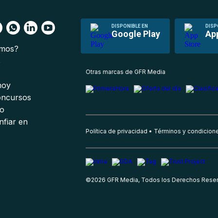
DISPONIBLE EN
DISP
Google Play
Ap
omos?
s
Otras marcas de GFR Media
 hoy
oncursos
io
nfiar en
Política de privacidad
Términos y condicion
©
2026
GFR Media, Todos los Derechos Rese