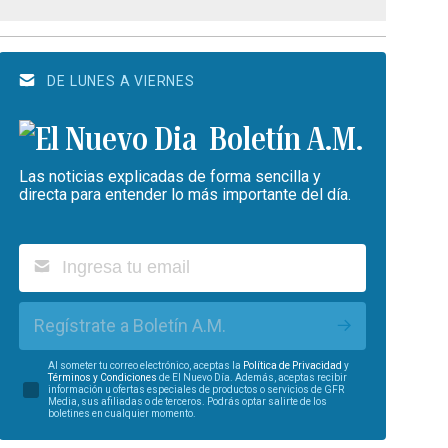
DE LUNES A VIERNES
Boletín A.M.
Las noticias explicadas de forma sencilla y
directa para entender lo más importante del día.
Regístrate a Boletín A.M.
Al someter tu correo electrónico, aceptas la
Política de Privacidad
y
Términos y Condiciones
de El Nuevo Día. Además, aceptas recibir
información u ofertas especiales de productos o servicios de GFR
Media, sus afiliadas o de terceros. Podrás optar salirte de los
boletines en cualquier momento.