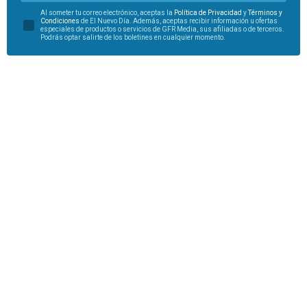
Al someter tu correo electrónico, aceptas la
Política de Privacidad
y
Términos y
Condiciones
de El Nuevo Día. Además, aceptas recibir información u ofertas
especiales de productos o servicios de GFR Media, sus afiliadas o de terceros.
Podrás optar salirte de los boletines en cualquier momento.