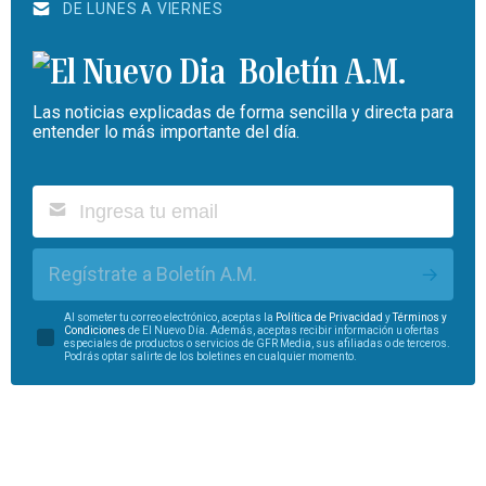
DE LUNES A VIERNES
Boletín A.M.
Las noticias explicadas de forma sencilla y directa para
entender lo más importante del día.
Regístrate a Boletín A.M.
Al someter tu correo electrónico, aceptas la
Política de Privacidad
y
Términos y
Condiciones
de El Nuevo Día. Además, aceptas recibir información u ofertas
especiales de productos o servicios de GFR Media, sus afiliadas o de terceros.
Podrás optar salirte de los boletines en cualquier momento.