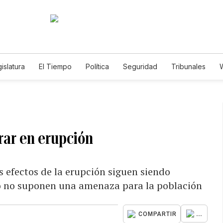
islatura
El Tiempo
Política
Seguridad
Tribunales
W
Caso Gabriela Nicole
trar en erupción
s efectos de la erupción siguen siendo
ero no suponen una amenaza para la población
...
COMPARTIR