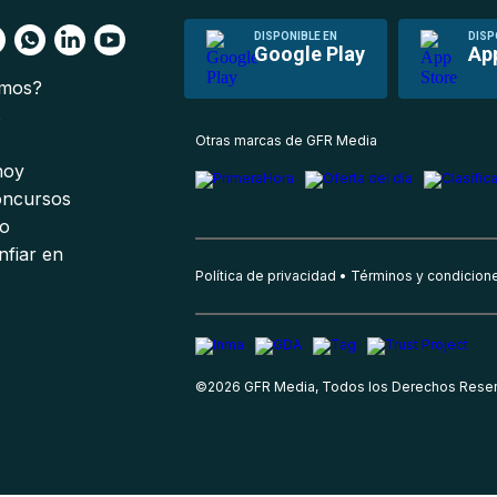
DISPONIBLE EN
DISP
Google Play
Ap
omos?
s
Otras marcas de GFR Media
 hoy
oncursos
io
nfiar en
Política de privacidad
Términos y condicion
©
2026
GFR Media, Todos los Derechos Rese