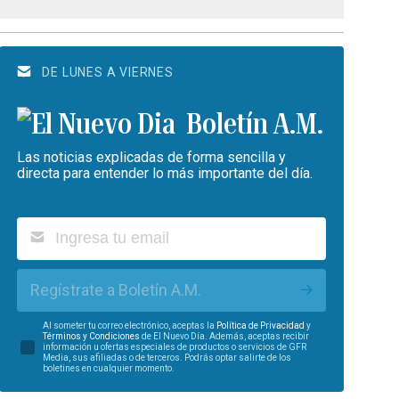
DE LUNES A VIERNES
Boletín A.M.
Las noticias explicadas de forma sencilla y
directa para entender lo más importante del día.
Regístrate a Boletín A.M.
Al someter tu correo electrónico, aceptas la
Política de Privacidad
y
Términos y Condiciones
de El Nuevo Día. Además, aceptas recibir
información u ofertas especiales de productos o servicios de GFR
Media, sus afiliadas o de terceros. Podrás optar salirte de los
boletines en cualquier momento.