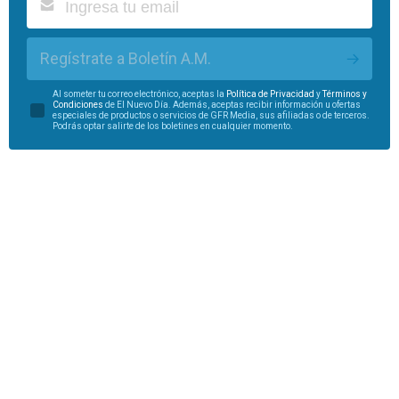
Regístrate a Boletín A.M.
Al someter tu correo electrónico, aceptas la
Política de Privacidad
y
Términos y
Condiciones
de El Nuevo Día. Además, aceptas recibir información u ofertas
especiales de productos o servicios de GFR Media, sus afiliadas o de terceros.
Podrás optar salirte de los boletines en cualquier momento.