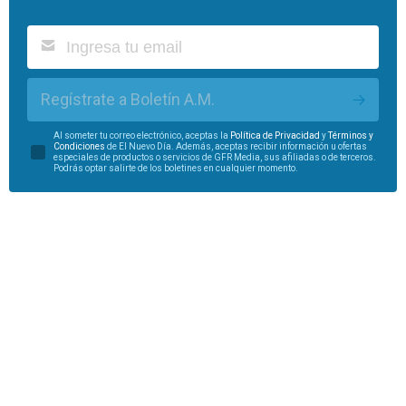
Regístrate a Boletín A.M.
Al someter tu correo electrónico, aceptas la
Política de Privacidad
y
Términos y
Condiciones
de El Nuevo Día. Además, aceptas recibir información u ofertas
especiales de productos o servicios de GFR Media, sus afiliadas o de terceros.
Podrás optar salirte de los boletines en cualquier momento.