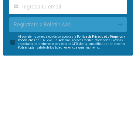
Regístrate a Boletín A.M.
Al someter tu correo electrónico, aceptas la
Política de Privacidad
y
Términos y
Condiciones
de El Nuevo Día. Además, aceptas recibir información u ofertas
especiales de productos o servicios de GFR Media, sus afiliadas o de terceros.
Podrás optar salirte de los boletines en cualquier momento.