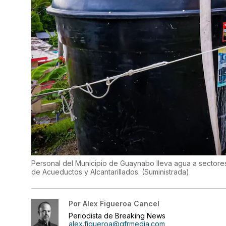
Personal del Municipio de Guaynabo lleva agua a sectores 
de Acueductos y Alcantarillados.
(
Suministrada
)
Por
Alex Figueroa Cancel
Periodista de Breaking News
alex.figueroa@gfrmedia.com