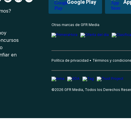
Google Play
Ap
omos?
s
Otras marcas de GFR Media
 hoy
oncursos
io
nfiar en
Política de privacidad
Términos y condicion
©
2026
GFR Media, Todos los Derechos Rese