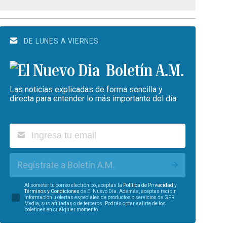
DE LUNES A VIERNES
Boletín A.M.
Las noticias explicadas de forma sencilla y
directa para entender lo más importante del día.
Regístrate a Boletín A.M.
Al someter tu correo electrónico, aceptas la
Política de Privacidad
y
Términos y Condiciones
de El Nuevo Día. Además, aceptas recibir
información u ofertas especiales de productos o servicios de GFR
Media, sus afiliadas o de terceros. Podrás optar salirte de los
boletines en cualquier momento.