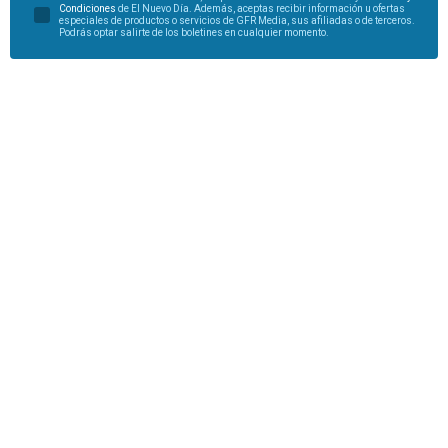
Condiciones
de El Nuevo Día. Además, aceptas recibir información u ofertas
especiales de productos o servicios de GFR Media, sus afiliadas o de terceros.
Podrás optar salirte de los boletines en cualquier momento.