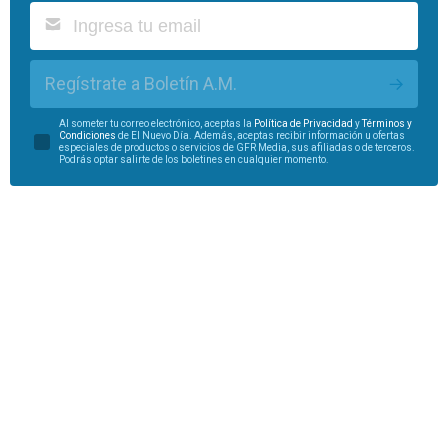
Regístrate a Boletín A.M.
Al someter tu correo electrónico, aceptas la
Política de Privacidad
y
Términos y
Condiciones
de El Nuevo Día. Además, aceptas recibir información u ofertas
especiales de productos o servicios de GFR Media, sus afiliadas o de terceros.
Podrás optar salirte de los boletines en cualquier momento.