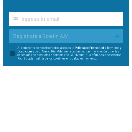
Regístrate a Boletín A.M.
Al someter tu correo electrónico, aceptas la
Política de Privacidad
y
Términos y
Condiciones
de El Nuevo Día. Además, aceptas recibir información u ofertas
especiales de productos o servicios de GFR Media, sus afiliadas o de terceros.
Podrás optar salirte de los boletines en cualquier momento.