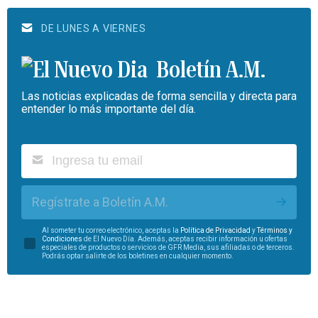
DE LUNES A VIERNES
Boletín A.M.
Las noticias explicadas de forma sencilla y directa para
entender lo más importante del día.
Regístrate a Boletín A.M.
Al someter tu correo electrónico, aceptas la
Política de Privacidad
y
Términos y
Condiciones
de El Nuevo Día. Además, aceptas recibir información u ofertas
especiales de productos o servicios de GFR Media, sus afiliadas o de terceros.
Podrás optar salirte de los boletines en cualquier momento.