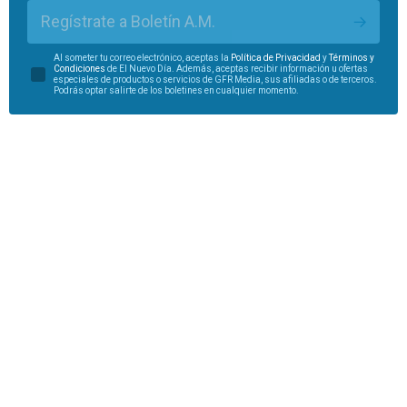
Regístrate a Boletín A.M.
Al someter tu correo electrónico, aceptas la
Política de Privacidad
y
Términos y
Condiciones
de El Nuevo Día. Además, aceptas recibir información u ofertas
especiales de productos o servicios de GFR Media, sus afiliadas o de terceros.
Podrás optar salirte de los boletines en cualquier momento.