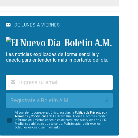
DE LUNES A VIERNES
Boletín A.M.
Las noticias explicadas de forma sencilla y
directa para entender lo más importante del día.
Regístrate a Boletín A.M.
Al someter tu correo electrónico, aceptas la
Política de Privacidad
y
Términos y Condiciones
de El Nuevo Día. Además, aceptas recibir
información u ofertas especiales de productos o servicios de GFR
Media, sus afiliadas o de terceros. Podrás optar salirte de los
boletines en cualquier momento.