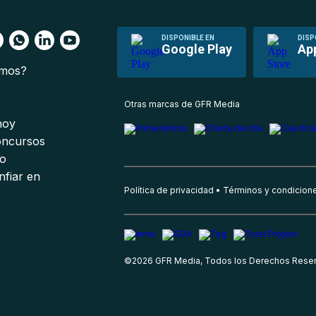
DISPONIBLE EN
DISP
Google Play
Ap
omos?
s
Otras marcas de GFR Media
 hoy
oncursos
io
nfiar en
Política de privacidad
Términos y condicion
©
2026
GFR Media, Todos los Derechos Rese