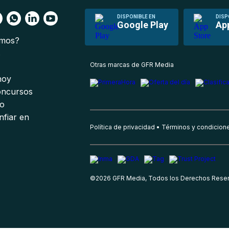
DISPONIBLE EN
DISP
Google Play
Ap
omos?
s
Otras marcas de GFR Media
 hoy
oncursos
io
nfiar en
Política de privacidad
Términos y condicion
©
2026
GFR Media, Todos los Derechos Rese