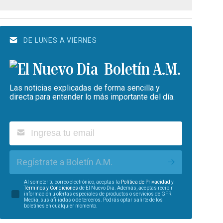
DE LUNES A VIERNES
Boletín A.M.
Las noticias explicadas de forma sencilla y
directa para entender lo más importante del día.
Regístrate a Boletín A.M.
Al someter tu correo electrónico, aceptas la
Política de Privacidad
y
Términos y Condiciones
de El Nuevo Día. Además, aceptas recibir
información u ofertas especiales de productos o servicios de GFR
Media, sus afiliadas o de terceros. Podrás optar salirte de los
boletines en cualquier momento.