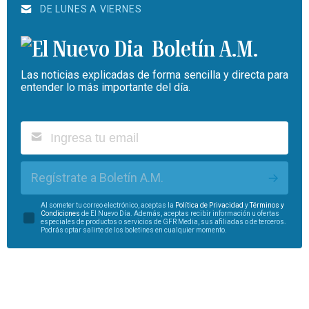
DE LUNES A VIERNES
Boletín A.M.
Las noticias explicadas de forma sencilla y directa para
entender lo más importante del día.
Regístrate a Boletín A.M.
Al someter tu correo electrónico, aceptas la
Política de Privacidad
y
Términos y
Condiciones
de El Nuevo Día. Además, aceptas recibir información u ofertas
especiales de productos o servicios de GFR Media, sus afiliadas o de terceros.
Podrás optar salirte de los boletines en cualquier momento.