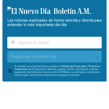
Boletín A.M.
Las noticias explicadas de forma sencilla y directa para
entender lo más importante del día.
Regístrate a Boletín A.M.
Al someter tu correo electrónico, aceptas la
Política de Privacidad
y
Términos y
Condiciones
de El Nuevo Día. Además, aceptas recibir información u ofertas
especiales de productos o servicios de GFR Media, sus afiliadas o de terceros.
Podrás optar salirte de los boletines en cualquier momento.