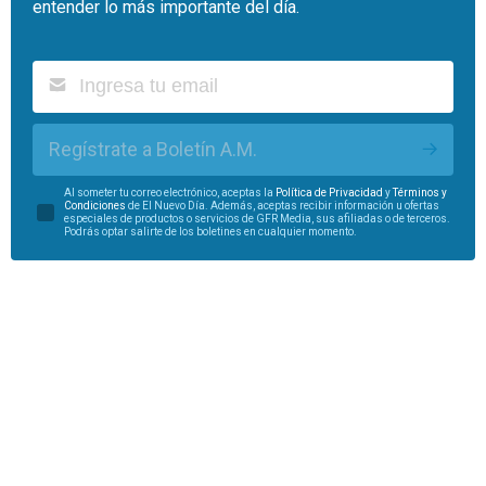
entender lo más importante del día.
Regístrate a Boletín A.M.
Al someter tu correo electrónico, aceptas la
Política de Privacidad
y
Términos y
Condiciones
de El Nuevo Día. Además, aceptas recibir información u ofertas
especiales de productos o servicios de GFR Media, sus afiliadas o de terceros.
Podrás optar salirte de los boletines en cualquier momento.