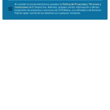
Al someter tu correo electrónico, aceptas la
Política de Privacidad
y
Términos y
Condiciones
de El Nuevo Día. Además, aceptas recibir información u ofertas
especiales de productos o servicios de GFR Media, sus afiliadas o de terceros.
Podrás optar salirte de los boletines en cualquier momento.