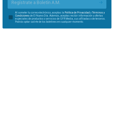
Regístrate a Boletín A.M.
Al someter tu correo electrónico, aceptas la
Política de Privacidad
y
Términos y
Condiciones
de El Nuevo Día. Además, aceptas recibir información u ofertas
especiales de productos o servicios de GFR Media, sus afiliadas o de terceros.
Podrás optar salirte de los boletines en cualquier momento.