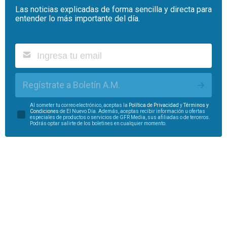
Las noticias explicadas de forma sencilla y directa para
entender lo más importante del día.
Regístrate a Boletín A.M.
Al someter tu correo electrónico, aceptas la
Política de Privacidad
y
Términos y
Condiciones
de El Nuevo Día. Además, aceptas recibir información u ofertas
especiales de productos o servicios de GFR Media, sus afiliadas o de terceros.
Podrás optar salirte de los boletines en cualquier momento.