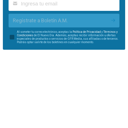
Regístrate a Boletín A.M.
Al someter tu correo electrónico, aceptas la
Política de Privacidad
y
Términos y
Condiciones
de El Nuevo Día. Además, aceptas recibir información u ofertas
especiales de productos o servicios de GFR Media, sus afiliadas o de terceros.
Podrás optar salirte de los boletines en cualquier momento.