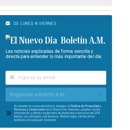
DE LUNES A VIERNES
Boletín A.M.
Las noticias explicadas de forma sencilla y
directa para entender lo más importante del día.
Regístrate a Boletín A.M.
Al someter tu correo electrónico, aceptas la
Política de Privacidad
y
Términos y Condiciones
de El Nuevo Día. Además, aceptas recibir
información u ofertas especiales de productos o servicios de GFR
Media, sus afiliadas o de terceros. Podrás optar salirte de los
boletines en cualquier momento.