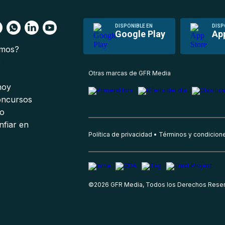
DISPONIBLE EN
DISP
Google Play
Ap
omos?
s
Otras marcas de GFR Media
 hoy
oncursos
io
nfiar en
Política de privacidad
Términos y condicion
©
2026
GFR Media, Todos los Derechos Rese