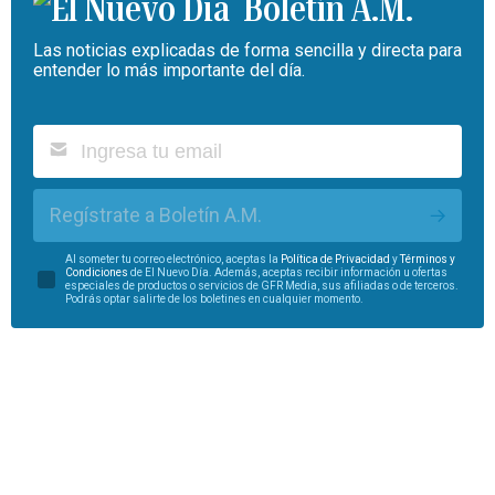
Boletín A.M.
Las noticias explicadas de forma sencilla y directa para
entender lo más importante del día.
Regístrate a Boletín A.M.
Al someter tu correo electrónico, aceptas la
Política de Privacidad
y
Términos y
Condiciones
de El Nuevo Día. Además, aceptas recibir información u ofertas
especiales de productos o servicios de GFR Media, sus afiliadas o de terceros.
Podrás optar salirte de los boletines en cualquier momento.